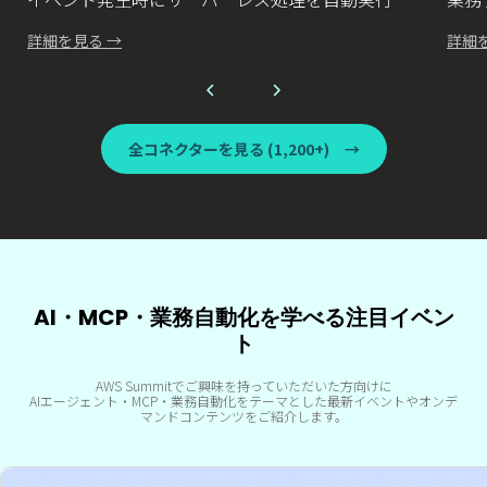
詳細を見る →
詳細
全コネクターを見る (1,200+)
→
AI・MCP・業務自動化を学べる注目イベン
ト
AWS Summitでご興味を持っていただいた方向けに
AIエージェント・MCP・業務自動化をテーマとした最新イベントやオンデ
マンドコンテンツをご紹介します。