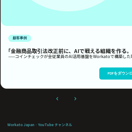
顧客事例
「金融商品取引法改正前に、AIで戦える組織を作る
——コインチェックが全従業員のAI活用基盤をWorkatoで構築した
PDFをダウン
Workato Japan · YouTube チャンネル