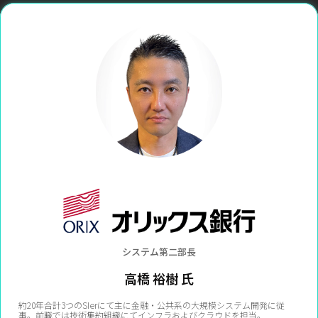
システム第二部長
高橋 裕樹 氏
約20年合計3つのSIerにて主に金融・公共系の大規模システム開発に従
事。前職では技術集約組織にてインフラおよびクラウドを担当。