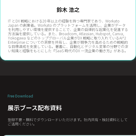
鈴木 浩之
IT とDX 戦略における20 年以上の経験を持つ専門家であり、Workato
Japan の創業者。Workato のプラットフォームを活用し、企業がデータ
を利用しやすい環境を提供することで、企業の自律的な起業化を促進する
方法論を提供している。また、Broadcom, Atlassian, Hubspot, Canva,
Yokogawa などのトップグローバル企業がDX 戦略に取り入れているAI^2
Enterprise についての洞察を共有し、企業が競争力を高めるための戦略的
な目標達成を支援している。著書に、自動化とデジタル変革の分野での深
い知識と経験をもとにした『SaaS 時代のDX 一流企業の働き方』がある。
Free Download
展示ブース配布資料
登録不要・無料でダウンロードいただけます。社内共有・検討資料として
ご活用ください。