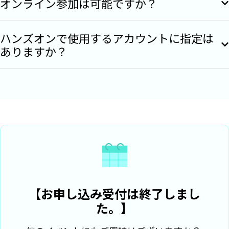
オンライン参加は可能ですか？
ムーズに受講いただけます。過去に受講された
Broadcom、Intuit、Box、Autodesk、
理由はたくさんありますが、しいてあげるとする
方々の多くはIT経験があリませんでしたが、問題
HubSpot、LIXILをはじめ国内外12,000社以上の
と
下記4点です
：
ハンズオンで使用するアカウントに指定は
なく本コースの受講・証明書の取得ができていま
企業に利用されています。現在のWorkatoは
ありますか？
本トレーニングは会場での対面実施のみとなりま
このコースを修了すれば、例えばSalesforce
す。
「Workato ONE」として進化しており、従来のア
す。オンラインでの参加はできませんので、あら
への顧客情報の手入力やスプレッドシート
プリケーション連携・ワークフロー自動化に加
かじめご了承ください。
へのデータ転記など、日常的に繰り返してい
え、AIエージェントの構築・運用までを一つのプ
ハンズオンで使用するアプリケーション連携につ
る手作業を自動化するスキルが身につき、
ラットフォーム上で実現できます。Salesforceへ
いては、個人でお使いのアカウント・アプリケー
すぐに実務で活用できます。
のデータ入力やスプレッドシートへの転記といっ
ションをご利用いただいて問題ありません。
Foundation Level 2、レシピ ライフサイクル
た日常業務の自動化から、AIを活用したインテリ
マネジメント、マーケティング オートメー
ジェントな業務プロセスの構築まで、幅広いユー
ションなど、今後より高度なコースを受講す
スケースに対応します。本トレーニングでは、こ
るための重要な第一ステップです。
【お申し込み受付は終了しまし
のWorkato ONEプラットフォームの基礎を学び、
このコースに合格すると、自動化基礎資格証
た。】
すぐに実務で活用できるスキルを身につけます。
明書が発行され、Linkedinのプロフィールや