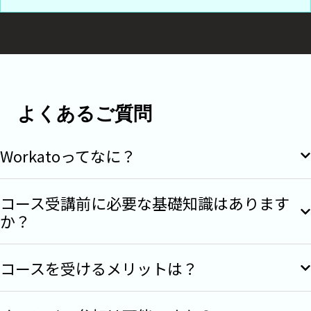
よくあるご質問
Workatoってなに？
コース受講前に必要な基礎知識はあります
か？
Workatoは、業務アプリケーション・データ・人
をつなぎ、ノーコード／ローコードで業務自動化
を実現するクラウドネイティブなプラットフォー
コースを受けるメリットは？
特別な前提知識は必要ありませんが、ITの基礎的
ムです。Gartner Magic QuadrantのiPaaS部門にお
な知識やWorkatoの簡単な知識があると、よりス
いて7年連続でリーダーに選出されており、