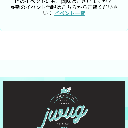
他のイベントにもご興味はございますか？
履歴書に追加することができ、オートメー
最新のイベント情報はこちらからご覧くだいさ
い：
イベント一覧
ション専門分野への職の幅が広がります。
コース修了後、Automation Pro・
Foundationsのコミュニティ（米国主導）に
参加することができます。